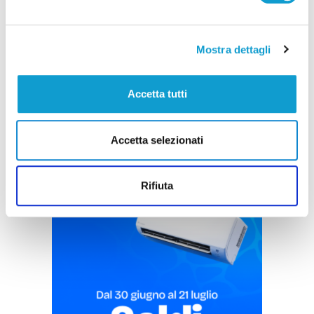
Blitz antidroga al Montelago Celtic Festival:
12 persone segnalate
di Rossella Luciani
Mostra dettagli
Accetta tutti
Accetta selezionati
Pubblicità
Rifiuta