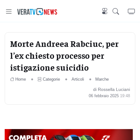
Morte Andreea Rabciuc, per
l’ex chiesto processo per
istigazione suicidio
Home
Categorie
Articoli
Marche
di Rossella Luciani
06 febbraio 2025
19:48