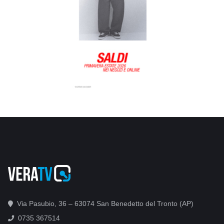
Via Pasubio, 36 – 63074 San Benedetto del Tronto (AP)
0735 367514