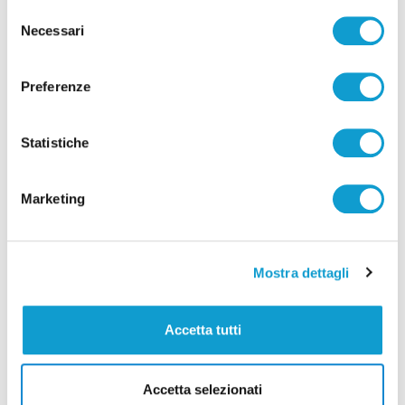
Selezione
Ritrovati in Nepal i corpi di 5 alpinisti morti,
Necessari
del
c’è anche il teramano Di Marcello
consenso
di Rossella Luciani
Preferenze
Statistiche
Marketing
Pubblicità
Mostra dettagli
Accetta tutti
Accetta selezionati