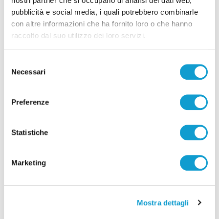
nostri partner che si occupano di analisi dei dati web,
pubblicità e social media, i quali potrebbero combinarle
con altre informazioni che ha fornito loro o che hanno
raccolto dal suo utilizzo dei loro servizi.
Selezione
Necessari
del
consenso
Preferenze
Coppa Italia Serie C - Biglietti ancora bloccati
per il derby tra Pescara e Samb: decide il
Statistiche
Comitato sicurezza
di Pierluigi Dorotei
Marketing
Mostra dettagli