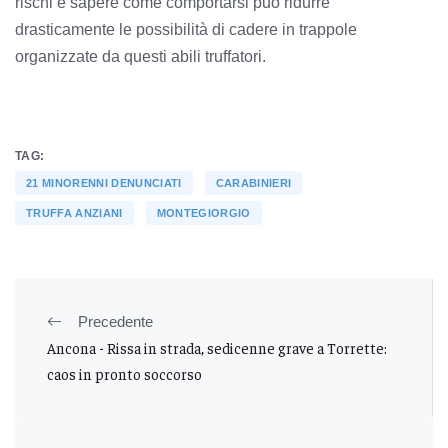
rischi e sapere come comportarsi può ridurre
drasticamente le possibilità di cadere in trappole
organizzate da questi abili truffatori.
TAG:
21 MINORENNI DENUNCIATI
CARABINIERI
TRUFFA ANZIANI
MONTEGIORGIO
Precedente
Ancona - Rissa in strada, sedicenne grave a Torrette:
caos in pronto soccorso