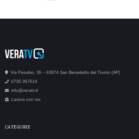
Via Pasubio, 36 – 63074 San Benedetto del Tronto (AP)
0735 367514
info@veratv.it
Lavora con noi
CATEGORIE