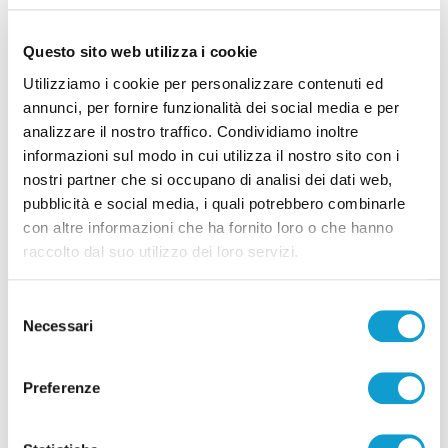
Questo sito web utilizza i cookie
Utilizziamo i cookie per personalizzare contenuti ed
annunci, per fornire funzionalità dei social media e per
Coppa Italia Serie C - Biglietti ancora bloccati
analizzare il nostro traffico. Condividiamo inoltre
informazioni sul modo in cui utilizza il nostro sito con i
per il derby tra Pescara e Samb: decide il
nostri partner che si occupano di analisi dei dati web,
Comitato sicurezza
pubblicità e social media, i quali potrebbero combinarle
di Pierluigi Dorotei
con altre informazioni che ha fornito loro o che hanno
raccolto dal suo utilizzo dei loro servizi.
Selezione
Necessari
del
consenso
Pubblicità
Preferenze