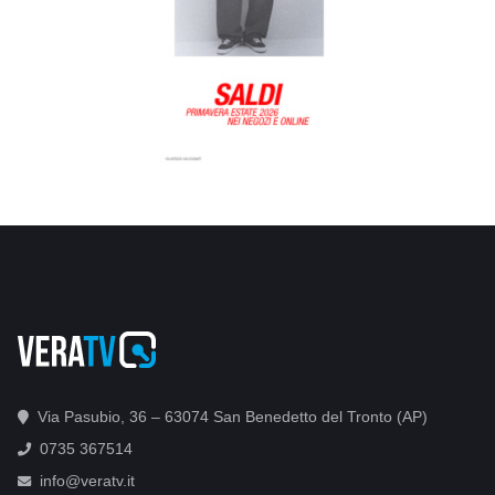
Via Pasubio, 36 – 63074 San Benedetto del Tronto (AP)
0735 367514
info@veratv.it