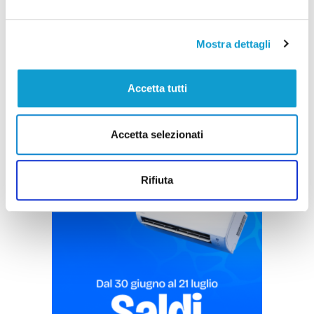
e cambia tutto, doppietta di Faggioli
di Pier Paolo Flammini
Mostra dettagli
Accetta tutti
Accetta selezionati
Pubblicità
Rifiuta