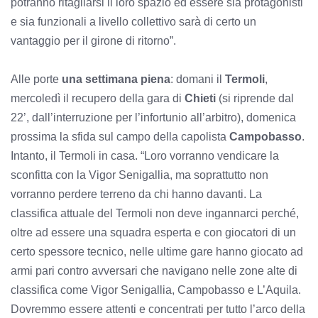
potranno ritagliarsi il loro spazio ed essere sia protagonisti
e sia funzionali a livello collettivo sarà di certo un
vantaggio per il girone di ritorno”.
Alle porte
una settimana piena
: domani il
Termoli
,
mercoledì il recupero della gara di
Chieti
(si riprende dal
22’, dall’interruzione per l’infortunio all’arbitro), domenica
prossima la sfida sul campo della capolista
Campobasso
.
Intanto, il Termoli in casa. “Loro vorranno vendicare la
sconfitta con la Vigor Senigallia, ma soprattutto non
vorranno perdere terreno da chi hanno davanti. La
classifica attuale del Termoli non deve ingannarci perché,
oltre ad essere una squadra esperta e con giocatori di un
certo spessore tecnico, nelle ultime gare hanno giocato ad
armi pari contro avversari che navigano nelle zone alte di
classifica come Vigor Senigallia, Campobasso e L’Aquila.
Dovremmo essere attenti e concentrati per tutto l’arco della