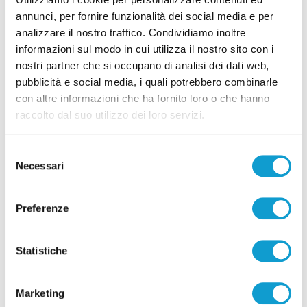
e cambia tutto, doppietta di Faggioli
annunci, per fornire funzionalità dei social media e per
analizzare il nostro traffico. Condividiamo inoltre
di Pier Paolo Flammini
informazioni sul modo in cui utilizza il nostro sito con i
nostri partner che si occupano di analisi dei dati web,
pubblicità e social media, i quali potrebbero combinarle
con altre informazioni che ha fornito loro o che hanno
raccolto dal suo utilizzo dei loro servizi.
Pubblicità
Selezione
Necessari
del
consenso
Preferenze
Statistiche
Marketing