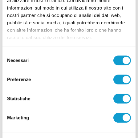
analizzare il nostro traffico. Condividiamo inoltre
Piano Transizione 5.0: incentivi per l’innovazione
informazioni sul modo in cui utilizza il nostro sito con i
sostenibile delle imprese - solexpert.it
nostri partner che si occupano di analisi dei dati web,
pubblicità e social media, i quali potrebbero combinarle
con altre informazioni che ha fornito loro o che hanno
raccolto dal suo utilizzo dei loro servizi.
Successivo
Come le PMI possono sfruttare il digitale per
Selezione
crescere - moovcomunicazione.it
Necessari
del
consenso
Preferenze
Tutti gli articoli
Statistiche
Marketing