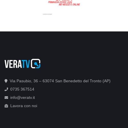
Via Pasubio, 36 – 63074 San Benedetto del Tronto (AP)
0735 367514
info@veratv.it
Lavora con noi