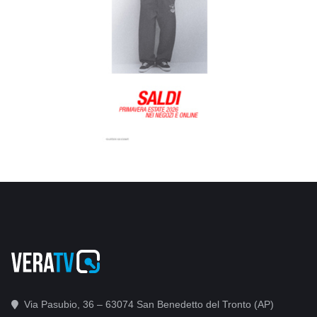
Via Pasubio, 36 – 63074 San Benedetto del Tronto (AP)