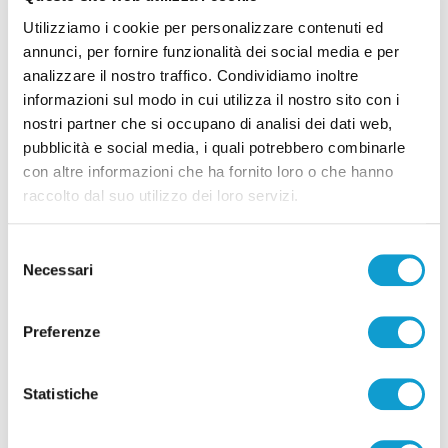
Utilizziamo i cookie per personalizzare contenuti ed
Ritrovati in Nepal i corpi di 5 alpinisti morti,
annunci, per fornire funzionalità dei social media e per
c’è anche il teramano Di Marcello
analizzare il nostro traffico. Condividiamo inoltre
informazioni sul modo in cui utilizza il nostro sito con i
di Rossella Luciani
nostri partner che si occupano di analisi dei dati web,
pubblicità e social media, i quali potrebbero combinarle
con altre informazioni che ha fornito loro o che hanno
raccolto dal suo utilizzo dei loro servizi.
Selezione
Pubblicità
Necessari
del
consenso
Preferenze
Statistiche