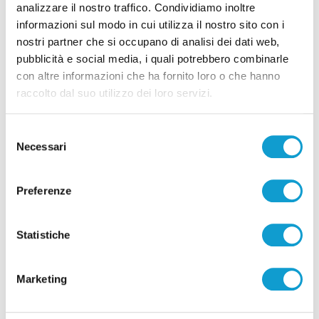
analizzare il nostro traffico. Condividiamo inoltre
informazioni sul modo in cui utilizza il nostro sito con i
nostri partner che si occupano di analisi dei dati web,
pubblicità e social media, i quali potrebbero combinarle
con altre informazioni che ha fornito loro o che hanno
raccolto dal suo utilizzo dei loro servizi.
Pubblicità
Selezione
Necessari
del
consenso
Preferenze
Statistiche
Marketing