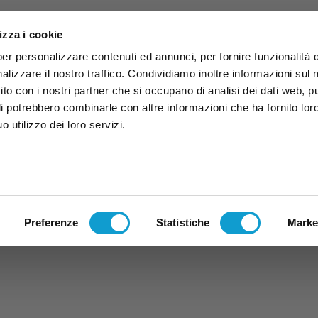
izza i cookie
per personalizzare contenuti ed annunci, per fornire funzionalità 
alizzare il nostro traffico. Condividiamo inoltre informazioni sul
 sito con i nostri partner che si occupano di analisi dei dati web, p
li potrebbero combinarle con altre informazioni che ha fornito lor
 utilizzo dei loro servizi.
ruzzo
TG
TV
Expo
Lavora Con Noi
Conta
TG
TRASMISSIONI
PALINSESTO
Preferenze
Statistiche
Marke