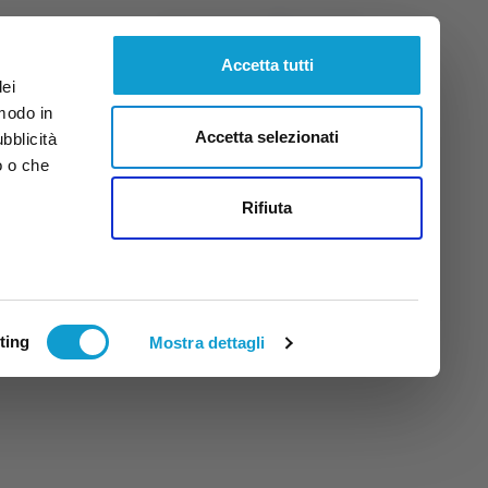
Venerdì
7
Ago.
2026
ore 13:37
Accetta tutti
dei
 modo in
Accetta selezionati
ubblicità
o o che
tti
Rifiuta
ting
Mostra dettagli