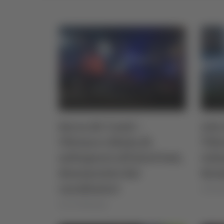
Serra de’ Conti –
A14,
Ubriaco rifiuta di
Vibr
sottoporsi all’alcol test,
vol
denunciato dai
ferm
carabinieri
di Rosse
di Ciro Montanari