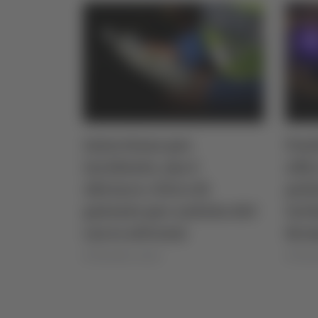
Interviene per
Posi
incidente, ma è
offr
ubriaco: ritiro di
poli
patente per autista del
verb
carro attrezzi
fer
di Rossella Luciani
di Rosse