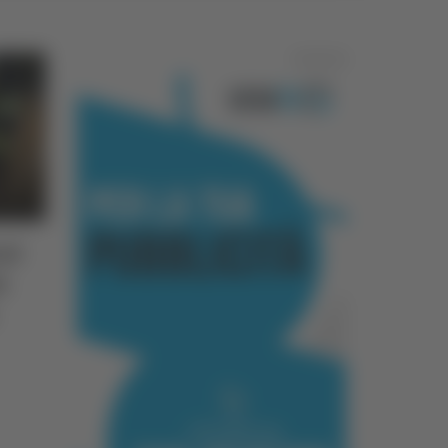
Pubblicità
ol
i