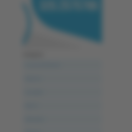
Categorie
A casa del diavolo
Abruzzo
Acropolis
Alle 21
Altovalore