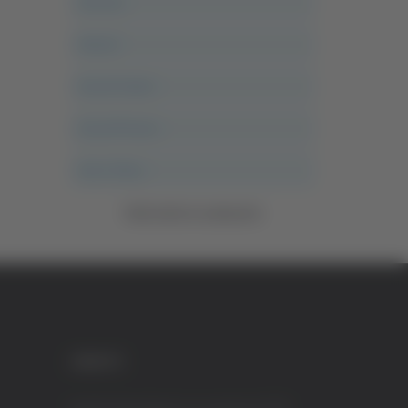
Ancona
Articoli
Ascoli Calcio
Ascoli Piceno
Asso Story
Vedi tutte le categorie
CREDITI