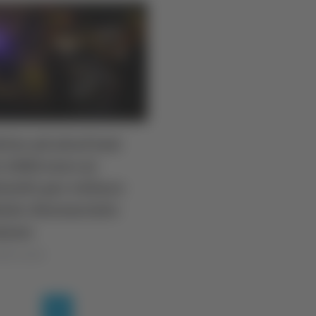
tivo ad alcol test
e 1000 euro ai
ziotti per evitare
ale: denunciato
mano
lla Luciani
(current)
1