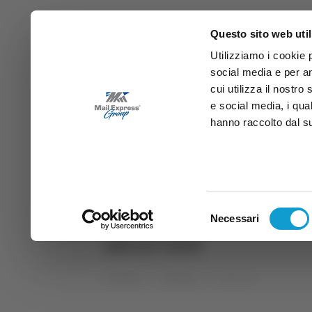
Questo sito web util
Utilizziamo i cookie 
social media e per an
cui utilizza il nostro
e social media, i qua
hanno raccolto dal suo
News
Sport
Marche
Ab
DIRETTA SAMB
DIRETTA TV
Selezione
Necessari
del
alcol test
consenso
Home
Tag
alcol test