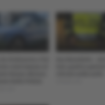
 da Giulianova a Val
San Benedetto – Alc
ata contromano: al
test, quattro patent
ante donna ubriaca
ritirate nella notte
ata dalla Polizia
di Rossella Luciani
lla Luciani