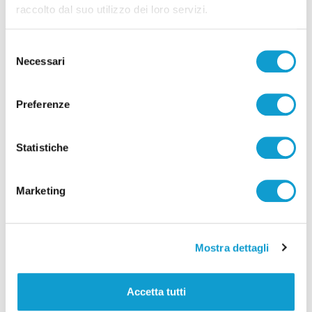
del Torrette: 1.200 posti
raccolto dal suo utilizzo dei loro servizi.
20/07/2026
Selezione
Necessari
del
consenso
Preferenze
Statistiche
Marketing
Mostra dettagli
A14 - Chiusura notturna stazione Ancona
nord
Accetta tutti