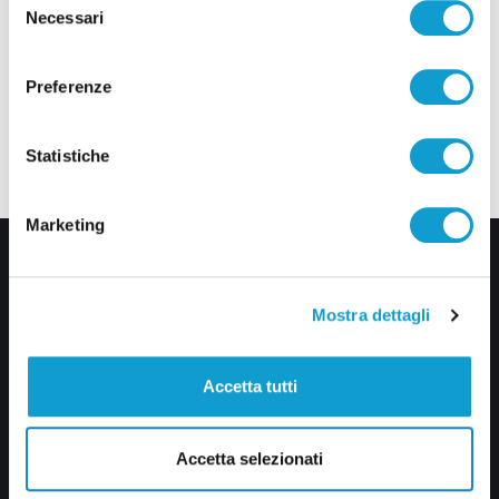
Necessari
del
consenso
Preferenze
Statistiche
Marketing
Mostra dettagli
Accetta tutti
Via Pasubio, 36 – 63074 San Benedetto del Tronto (AP)
0735 367514
Accetta selezionati
info@veratv.it