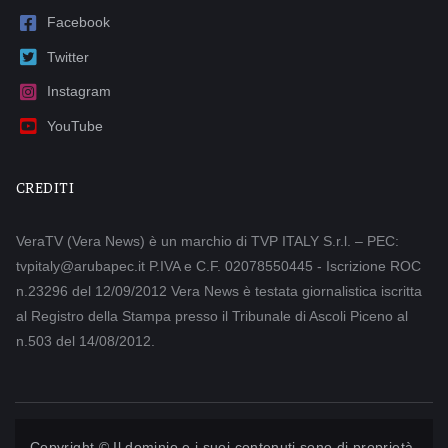
Facebook
Twitter
Instagram
YouTube
CREDITI
VeraTV (Vera News) è un marchio di TVP ITALY S.r.l. – PEC:
tvpitaly@arubapec.it P.IVA e C.F. 02078550445 - Iscrizione ROC
n.23296 del 12/09/2012 Vera News è testata giornalistica iscritta
al Registro della Stampa presso il Tribunale di Ascoli Piceno al
n.503 del 14/08/2012.
Copyright © Il dominio e i suoi contenuti sono di proprietà