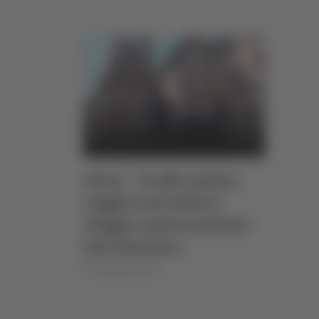
Ostra - Truffe online,
raggiri nel settore
viaggi e assicurazioni:
due denunce
di Pierluigi Dorotei