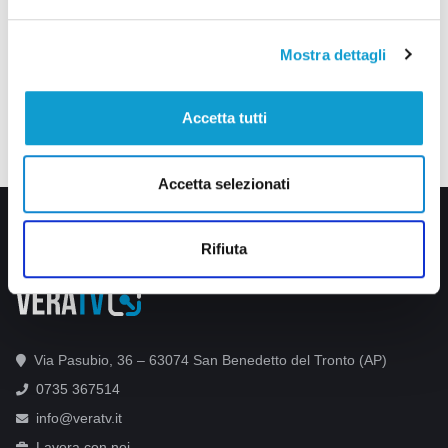
Mostra dettagli
Accetta tutti
Accetta selezionati
Rifiuta
Via Pasubio, 36 – 63074 San Benedetto del Tronto (AP)
0735 367514
info@veratv.it
Lavora con noi