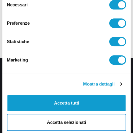
Necessari
del
consenso
Preferenze
Statistiche
Marketing
Mostra dettagli
Accetta tutti
Via Pasubio, 36 – 63074 San Benedetto del Tronto (AP)
0735 367514
Accetta selezionati
info@veratv.it