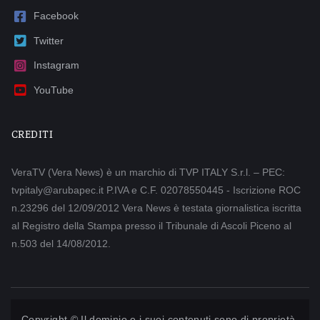
Facebook
Twitter
Instagram
YouTube
CREDITI
VeraTV (Vera News) è un marchio di TVP ITALY S.r.l. – PEC:
tvpitaly@arubapec.it P.IVA e C.F. 02078550445 - Iscrizione ROC
n.23296 del 12/09/2012 Vera News è testata giornalistica iscritta
al Registro della Stampa presso il Tribunale di Ascoli Piceno al
n.503 del 14/08/2012.
Copyright © Il dominio e i suoi contenuti sono di proprietà