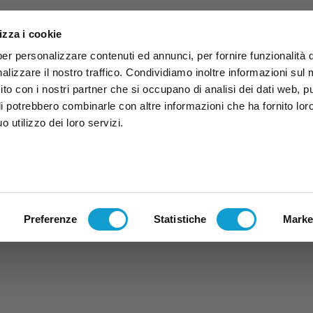
izza i cookie
per personalizzare contenuti ed annunci, per fornire funzionalità 
alizzare il nostro traffico. Condividiamo inoltre informazioni sul
 sito con i nostri partner che si occupano di analisi dei dati web, p
li potrebbero combinarle con altre informazioni che ha fornito lor
 utilizzo dei loro servizi.
ruzzo
TG
TV
Expo
Lavora Con Noi
Conta
TG
TRASMISSIONI
PALINSESTO
Preferenze
Statistiche
Marke