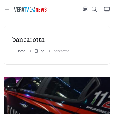
bancarotta
Home
Tag
bancarotta