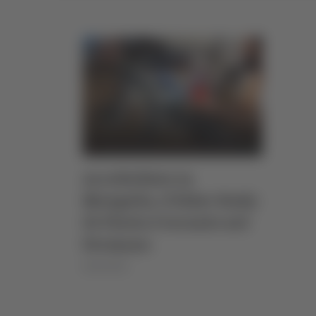
Accoltellato in
Mongolia, il biker Rudy
Di Flavio è tornato nel
Fermano
09/10/2025