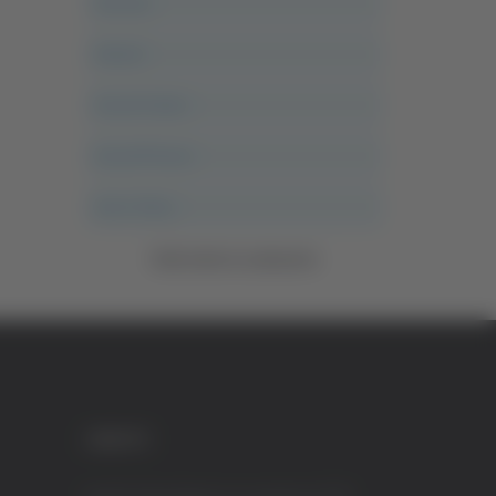
Ancona
Articoli
Ascoli Calcio
Ascoli Piceno
Asso Story
Vedi tutte le categorie
CREDITI