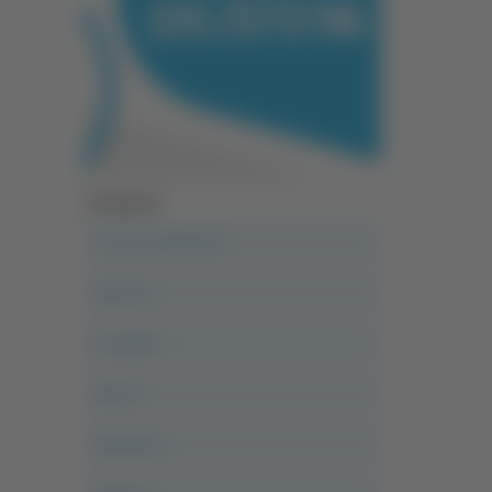
Categorie
A casa del diavolo
Abruzzo
Acropolis
Alle 21
Altovalore