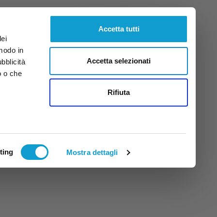
Sabato
8
Ago.
2026
ore 12:29
Accetta tutti
dei
 modo in
Accetta selezionati
ubblicità
o o che
tti
Rifiuta
ting
Mostra dettagli