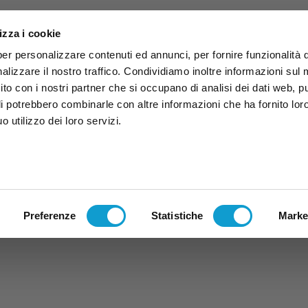
izza i cookie
per personalizzare contenuti ed annunci, per fornire funzionalità 
alizzare il nostro traffico. Condividiamo inoltre informazioni sul
 sito con i nostri partner che si occupano di analisi dei dati web, p
li potrebbero combinarle con altre informazioni che ha fornito lor
 utilizzo dei loro servizi.
ruzzo
TG
TV
Expo
Lavora Con Noi
Conta
TG
TRASMISSIONI
PALINSESTO
Preferenze
Statistiche
Marke