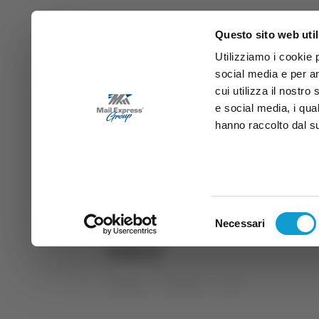
Questo sito web util
Utilizziamo i cookie 
social media e per an
cui utilizza il nostro
e social media, i qua
hanno raccolto dal suo
News
Sport
Marche
Ab
DIRETTA SAMB
DIRETTA TV
Selezione
Necessari
del
biker
consenso
Home
Tag
biker