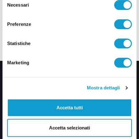
Necessari
del
consenso
Preferenze
Statistiche
Marketing
Mostra dettagli
Accetta tutti
Via Pasubio, 36 – 63074 San Benedetto del Tronto (AP)
0735 367514
Accetta selezionati
info@veratv.it