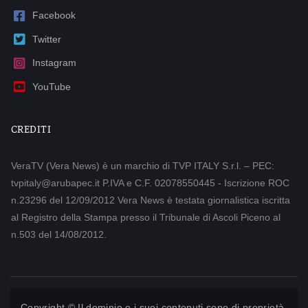
Facebook
Twitter
Instagram
YouTube
CREDITI
VeraTV (Vera News) è un marchio di TVP ITALY S.r.l. – PEC:
tvpitaly@arubapec.it P.IVA e C.F. 02078550445 - Iscrizione ROC
n.23296 del 12/09/2012 Vera News è testata giornalistica iscritta
al Registro della Stampa presso il Tribunale di Ascoli Piceno al
n.503 del 14/08/2012.
Copyright © Il dominio e i suoi contenuti sono di proprietà