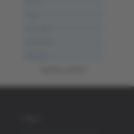
Ancona
Articoli
Ascoli Calcio
Ascoli Piceno
Asso Story
Vedi tutte le categorie
CREDITI