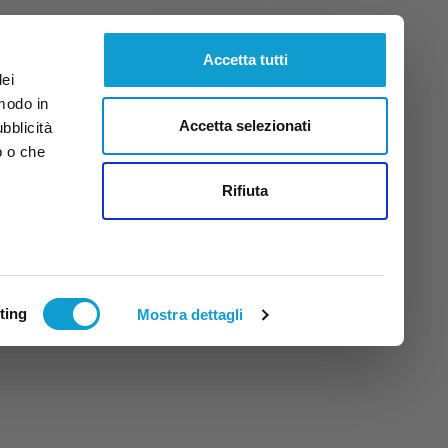
Sabato
8
Ago.
2026
ore 4:37
Accetta tutti
dei
 modo in
Accetta selezionati
ubblicità
o o che
tti
Rifiuta
ting
Mostra dettagli