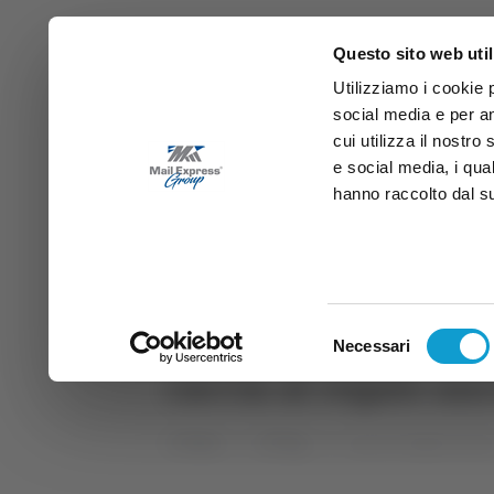
Questo sito web util
Utilizziamo i cookie 
social media e per an
cui utilizza il nostro
e social media, i qua
hanno raccolto dal suo
News
Sport
Marche
Ab
DIRETTA SAMB
DIRETTA TV
Selezione
Necessari
del
caccia al regalo an
consenso
Home
Tag
caccia al regalo ancon