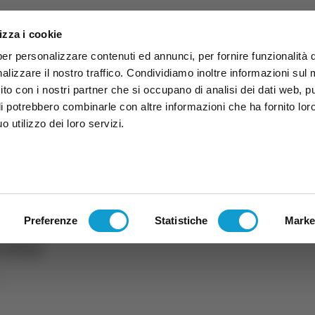
izza i cookie
per personalizzare contenuti ed annunci, per fornire funzionalità 
alizzare il nostro traffico. Condividiamo inoltre informazioni sul
 sito con i nostri partner che si occupano di analisi dei dati web, p
li potrebbero combinarle con altre informazioni che ha fornito lor
 utilizzo dei loro servizi.
ruzzo
TG
TV
Expo
Lavora Con Noi
Conta
TG
TRASMISSIONI
PALINSESTO
Preferenze
Statistiche
Marke
cona
a