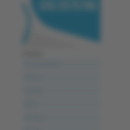
Categorie
A casa del diavolo
Abruzzo
Acropolis
Alle 21
Altovalore