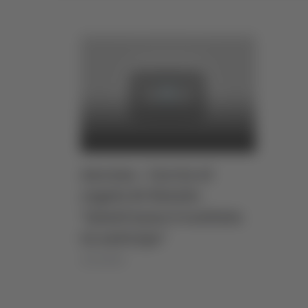
Ancona - Caccia al
regalo di Natale:
"Quest’anno è scattata
in anticipo"
14/12/2024