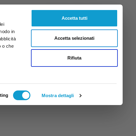
Venerdì
7
Ago.
2026
ore 18:28
Accetta tutti
dei
 modo in
Accetta selezionati
ubblicità
o o che
tti
Rifiuta
ting
Mostra dettagli