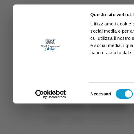
Questo sito web util
Utilizziamo i cookie 
social media e per an
cui utilizza il nostro
e social media, i qua
hanno raccolto dal suo
News
Sport
Marche
Ab
DIRETTA SAMB
DIRETTA TV
Selezione
Necessari
del
chiusure nottune
consenso
Home
Tag
chiusure nottune