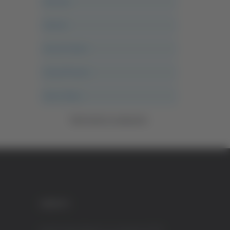
Ancona
Articoli
Ascoli Calcio
Ascoli Piceno
Asso Story
Vedi tutte le categorie
CREDITI