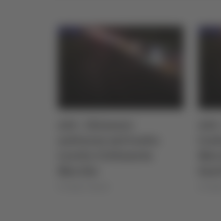
A14 - Chiusure
A14 
notturne nel tratto
trat
Loreto-Civitanova
Mar
Marche
Sant
di Sergio Cinquino
di Serg