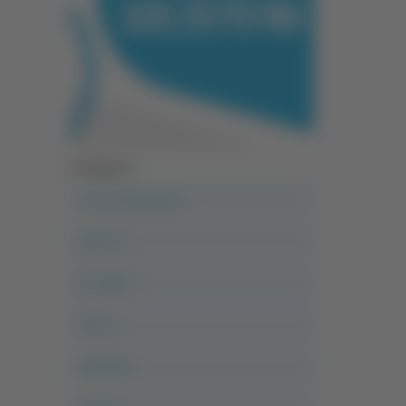
Categorie
A casa del diavolo
Abruzzo
Acropolis
Alle 21
Altovalore