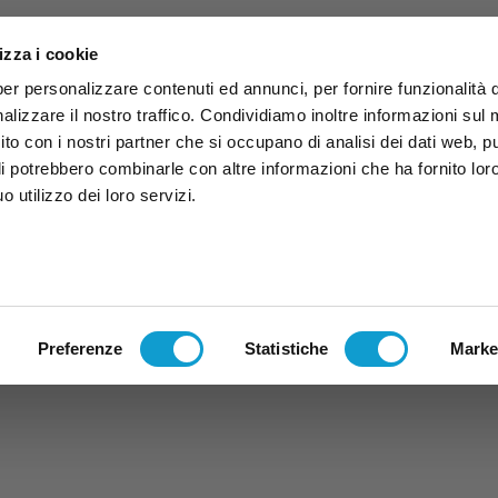
izza i cookie
per personalizzare contenuti ed annunci, per fornire funzionalità 
alizzare il nostro traffico. Condividiamo inoltre informazioni sul
 sito con i nostri partner che si occupano di analisi dei dati web, p
li potrebbero combinarle con altre informazioni che ha fornito lor
 utilizzo dei loro servizi.
ruzzo
TG
TV
Expo
Lavora Con Noi
Conta
TG
TRASMISSIONI
PALINSESTO
Preferenze
Statistiche
Marke