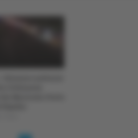
- Chiusure notturni
to Civitanova
che Macerata-Porto
’Elpidio
io Cinquino