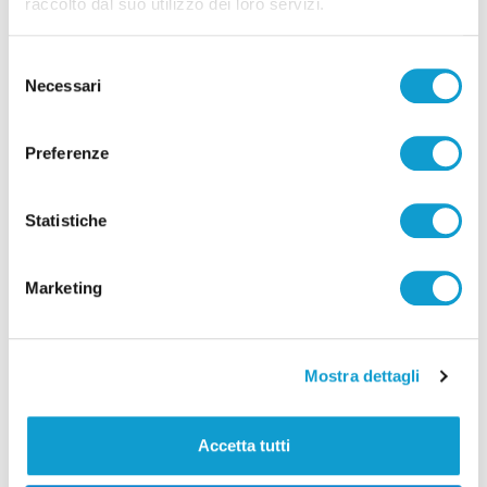
raccolto dal suo utilizzo dei loro servizi.
27/04/2026
Selezione
Necessari
del
consenso
Preferenze
Statistiche
Marketing
Mostra dettagli
Civitanova - Fuga ad alta velocità e tuffo
in mare per sfuggire alla polizia:
Accetta tutti
arrestato 24enne