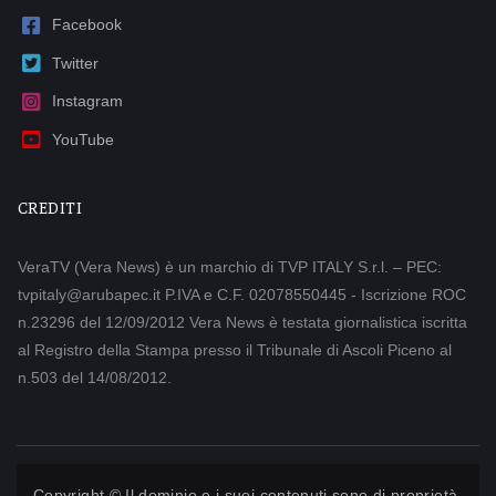
Facebook
Twitter
Instagram
YouTube
CREDITI
VeraTV (Vera News) è un marchio di TVP ITALY S.r.l. – PEC:
tvpitaly@arubapec.it P.IVA e C.F. 02078550445 - Iscrizione ROC
n.23296 del 12/09/2012 Vera News è testata giornalistica iscritta
al Registro della Stampa presso il Tribunale di Ascoli Piceno al
n.503 del 14/08/2012.
Copyright © Il dominio e i suoi contenuti sono di proprietà