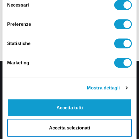
Necessari
del
consenso
Preferenze
Statistiche
Marketing
Mostra dettagli
Accetta tutti
Via Pasubio, 36 – 63074 San Benedetto del Tronto (AP)
0735 367514
Accetta selezionati
info@veratv.it