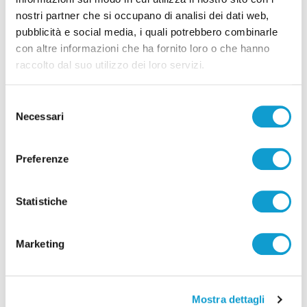
nostri partner che si occupano di analisi dei dati web,
pubblicità e social media, i quali potrebbero combinarle
con altre informazioni che ha fornito loro o che hanno
Ascoli Piceno - Un “Ladro di Stelle” dai
raccolto dal suo utilizzo dei loro servizi.
carabinieri, a consegnarlo la Fi.Fa.
Security
Selezione
di Rossella Luciani
Necessari
del
consenso
Preferenze
Statistiche
Marketing
Mostra dettagli