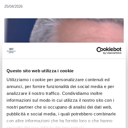
25/04/2026
Questo sito web utilizza i cookie
Utilizziamo i cookie per personalizzare contenuti ed
annunci, per fornire funzionalità dei social media e per
analizzare il nostro traffico. Condividiamo inoltre
informazioni sul modo in cui utilizza il nostro sito con i
Senigallia - Lotta a tre per il sindaco tra
nostri partner che si occupano di analisi dei dati web,
Olivetti, Romano e Binci
pubblicità e social media, i quali potrebbero combinarle
con altre informazioni che ha fornito loro o che hanno
25/04/2026
raccolto dal suo utilizzo dei loro servizi.