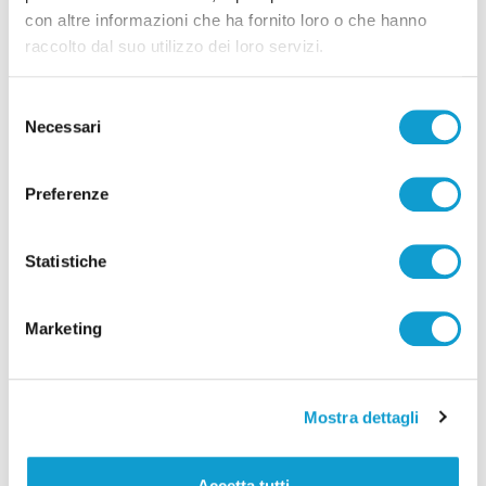
Frontone - Incidente sulla sulla Strada
con altre informazioni che ha fornito loro o che hanno
424 della Valcesano: motociclista
raccolto dal suo utilizzo dei loro servizi.
trasportato in eliambulanza
Selezione
di Pierluigi Dorotei
Necessari
del
consenso
Preferenze
Statistiche
Marketing
Mostra dettagli
Accetta tutti