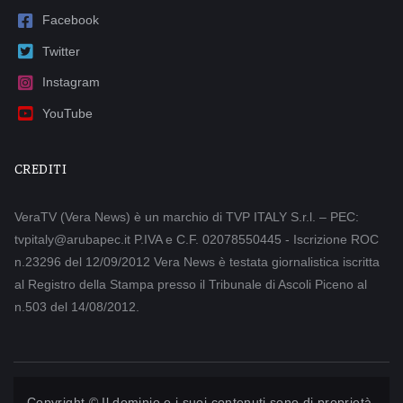
Facebook
Twitter
Instagram
YouTube
CREDITI
VeraTV (Vera News) è un marchio di TVP ITALY S.r.l. – PEC:
tvpitaly@arubapec.it P.IVA e C.F. 02078550445 - Iscrizione ROC
n.23296 del 12/09/2012 Vera News è testata giornalistica iscritta
al Registro della Stampa presso il Tribunale di Ascoli Piceno al
n.503 del 14/08/2012.
Copyright © Il dominio e i suoi contenuti sono di proprietà