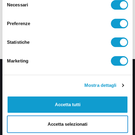
Necessari
del
consenso
Preferenze
Statistiche
Marketing
Mostra dettagli
Accetta tutti
Via Pasubio, 36 – 63074 San Benedetto del Tronto (AP)
0735 367514
Accetta selezionati
info@veratv.it