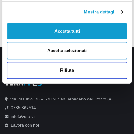
Mostra dettagli
Accetta tutti
Accetta selezionati
Rifiuta
Via Pasubio, 36 – 63074 San Benedetto del Tronto (AP)
0735 367514
info@veratv.it
Lavora con noi