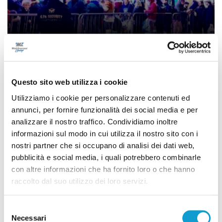
Per il quinto anno consecutivo la Fi.Fa.
Security al festival di Sanremo
Questo sito web utilizza i cookie
di Morena Monaldi
Utilizziamo i cookie per personalizzare contenuti ed
annunci, per fornire funzionalità dei social media e per
analizzare il nostro traffico. Condividiamo inoltre
(current)
1
informazioni sul modo in cui utilizza il nostro sito con i
nostri partner che si occupano di analisi dei dati web,
pubblicità e social media, i quali potrebbero combinarle
con altre informazioni che ha fornito loro o che hanno
raccolto dal suo utilizzo dei loro servizi.
Pubblicità
Selezione
Necessari
del