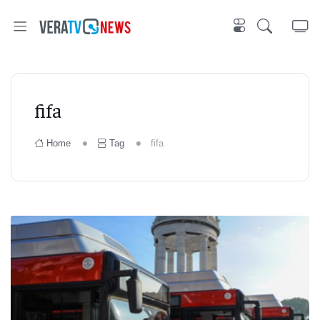
fifa
Home
Tag
fifa