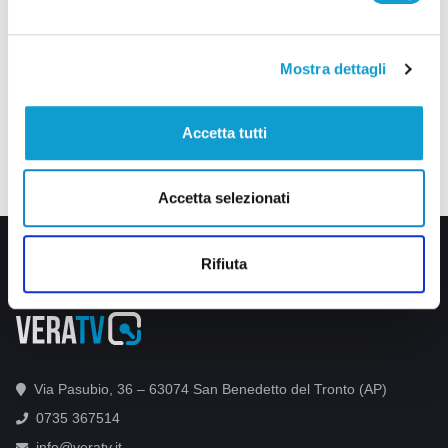
Mostra dettagli
Accetta tutti
Accetta selezionati
Rifiuta
Via Pasubio, 36 – 63074 San Benedetto del Tronto (AP)
0735 367514
info@veratv.it