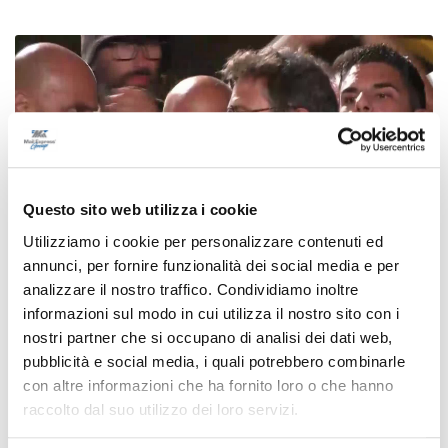
Questo sito web utilizza i cookie
Utilizziamo i cookie per personalizzare contenuti ed
annunci, per fornire funzionalità dei social media e per
analizzare il nostro traffico. Condividiamo inoltre
informazioni sul modo in cui utilizza il nostro sito con i
nostri partner che si occupano di analisi dei dati web,
Calcio Serie C - Ascoli-Union Brescia, in
pubblicità e social media, i quali potrebbero combinarle
palio c’è la B
con altre informazioni che ha fornito loro o che hanno
07/06/2026
raccolto dal suo utilizzo dei loro servizi.