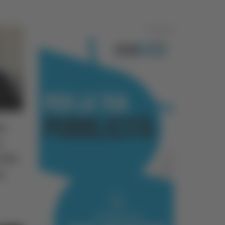
Pubblicità
io
a
 dei
a