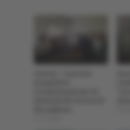
Ancona – Concrete
Anco
prospettive
con
occupazionali per 22
"Car
detenuti del carcere di
mino
Barcaglione
25/02/2
di Ciro Montanari