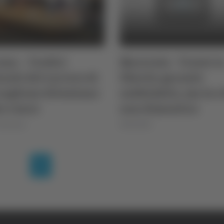
na – Tredici
Macerata - Traini i
nuti del carcere di
libertà: garante
caglione diventano
soddisfatto, ma la c
o cuoco
non dimentica
 Montanari
05/03/2025
(current)
1