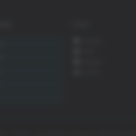
GORIE
SOCIAL
Facebook
ca
Twitter
ità
Instagram
ca
YouTube
ht © Il dominio e i suoi contenuti sono di proprietà di
Mail Express Group