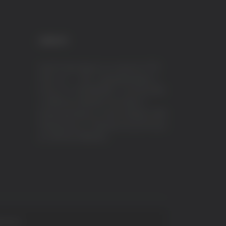
CREDITI
VeraTV (Vera News) è un marchio di TVP
ITALY S.r.l. – PEC: tvpitaly@arubapec.it
P.IVA e C.F. 02078550445 - Iscrizione ROC
n.23296 del 12/09/2012 Vera News è
testata giornalistica iscritta al Registro della
Stampa presso il Tribunale di Ascoli Piceno
al n.503 del 14/08/2012.
 S.p.A.