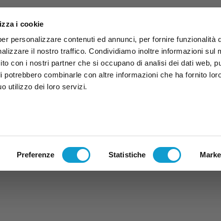
izza i cookie
per personalizzare contenuti ed annunci, per fornire funzionalità 
alizzare il nostro traffico. Condividiamo inoltre informazioni sul
 sito con i nostri partner che si occupano di analisi dei dati web, p
li potrebbero combinarle con altre informazioni che ha fornito lor
 utilizzo dei loro servizi.
ruzzo
TG
TV
Expo
Lavora Con Noi
Conta
TG
TRASMISSIONI
PALINSESTO
Preferenze
Statistiche
Marke