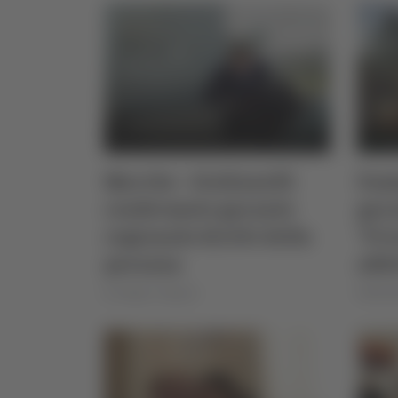
Marche - Giulianelli
Fami
confermato garante
gara
regionale diritti della
"Pri
persona
affe
di Sergio Cinquino
04/02/2