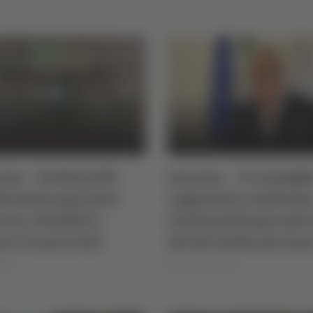
na - Giulianelli
Ancona – Il consigl
fermato garante:
regionale conferm
ceri, disabili e
Giulianelli garante
ri le priorità"
diritti della person
026
di Ciro Montanari