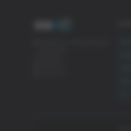
CATE
Crona
Via Pasubio, 36 – 63074 San Benedetto
del Tronto (AP)
Attual
0735 367514
info@veratv.it
Politi
Lavora con noi
Sport
TG
Copyrig