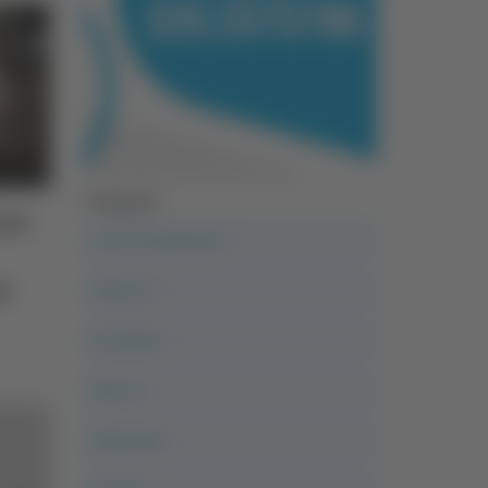
Categorie
nel
A casa del diavolo
e
Abruzzo
Acropolis
Alle 21
Altovalore