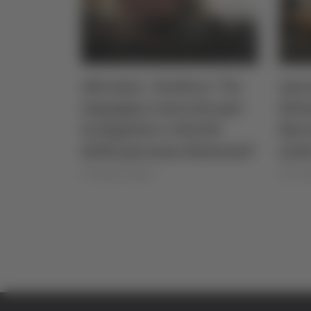
Abruzzo - Scalera: "Un
Anco
impegno concreto per
dete
la dignità e i diritti
Bar
delle persone detenute"
aiut
di Sergio Cinquino
di Ciro