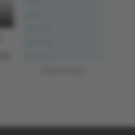
Ancona
Articoli
Ascoli Calcio
n
Ascoli Piceno
ittà
Asso Story
Vedi tutte le categorie