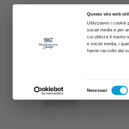
Questo sito web util
Utilizziamo i cookie 
social media e per an
cui utilizza il nostro
e social media, i qua
hanno raccolto dal suo
News
Sport
Marche
Ab
DIRETTA SAMB
DIRETTA TV
Selezione
Necessari
del
garante
consenso
Home
Tag
garante