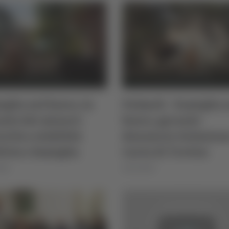
glia nel bosco, la
Palmoli - Famiglia 
nte dei minori:
bosco, garante
orità a stabilità
denuncia violazion
ttiva e famiglia
Carta di Treviso
026
30/12/2025