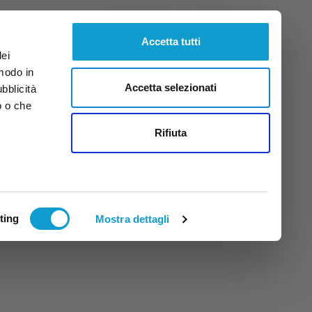
Venerdì
7
Ago.
2026
ore 2:40
Accetta tutti
dei
 modo in
Accetta selezionati
ubblicità
o o che
tti
Rifiuta
ting
Mostra dettagli