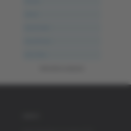
Ancona
Articoli
Ascoli Calcio
Ascoli Piceno
Asso Story
Vedi tutte le categorie
CREDITI