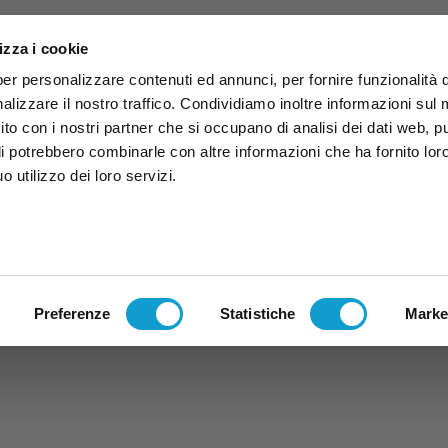
izza i cookie
per personalizzare contenuti ed annunci, per fornire funzionalità 
alizzare il nostro traffico. Condividiamo inoltre informazioni sul
 sito con i nostri partner che si occupano di analisi dei dati web, p
li potrebbero combinarle con altre informazioni che ha fornito lor
 utilizzo dei loro servizi.
ruzzo
TG
TV
Expo
Lavora Con Noi
Conta
TG
TRASMISSIONI
PALINSESTO
Preferenze
Statistiche
Marke