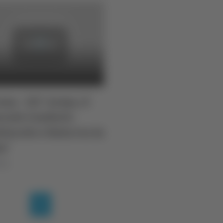
na - 211° Arma, il
rale Conforti:
ttacolo e festa tra la
e"
025
(current)
1