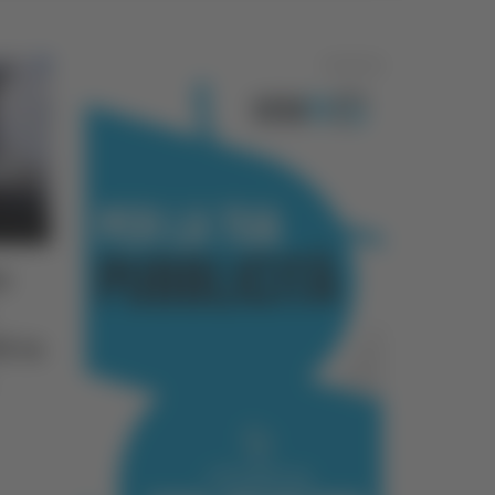
Pubblicità
e
i in