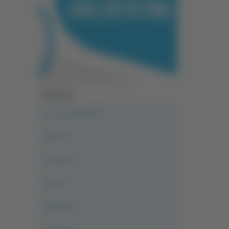
Categorie
A casa del diavolo
Abruzzo
Acropolis
Alle 21
Altovalore