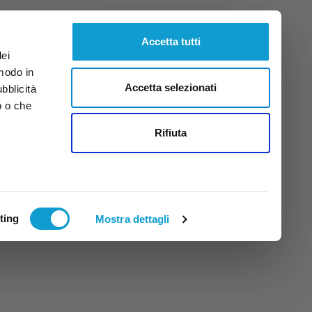
Venerdì
7
Ago.
2026
ore 13:12
Accetta tutti
dei
 modo in
Accetta selezionati
ubblicità
o o che
tti
Rifiuta
ting
Mostra dettagli