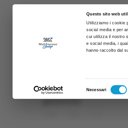
Questo sito web util
Utilizziamo i cookie 
social media e per an
cui utilizza il nostro
e social media, i qua
hanno raccolto dal suo
News
Sport
Marche
Ab
DIRETTA SAMB
DIRETTA TV
Selezione
Necessari
del
generale
consenso
Home
Tag
generale