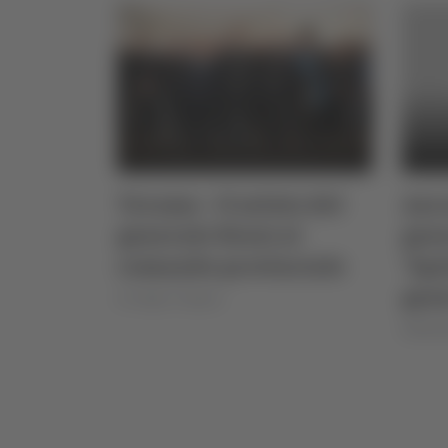
Teramo - Il saluto del
Anco
generale Neosi al
gene
comando provinciale
"Spe
gent
di Sergio Cinquino
06/06/2