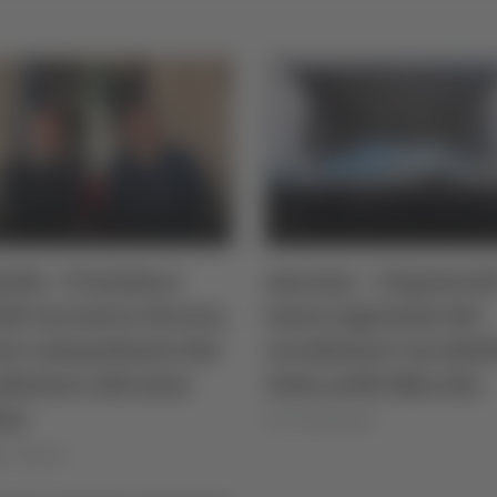
uila - Il sindaco
Ancona – Il general
di incontra Feroce,
interregionale dei
vo comandante dei
carabinieri Iacobell
abinieri Abruzzo
vista nelle Marche
ise
di Ciro Montanari
io Cinquino