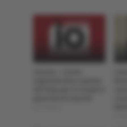
Ancona – Corteo
L’Aq
regionale fino a piazza
Bion
del Papa per lo sciopero
nuo
generale di venerdì
Car
Mol
di Ciro Montanari
di Serg