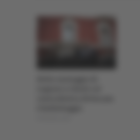
Netto vantaggio di
Legnini a Chieti col
centrodestra diviso,ma
è ballottaggio
di Rossella Luciani