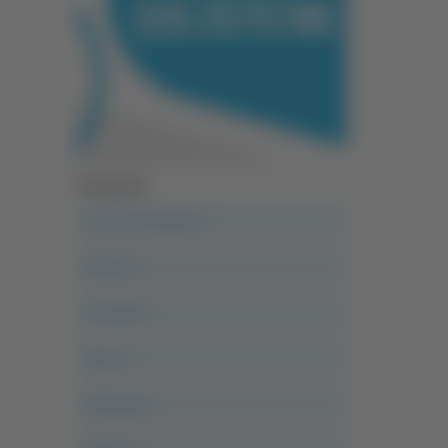
Categorie
A casa del diavolo
Abruzzo
Acropolis
Alle 21
Altovalore