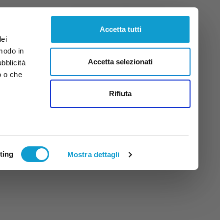
Venerdì
7
Ago.
2026
ore 10:30
Accetta tutti
dei
 modo in
Accetta selezionati
ubblicità
o o che
tti
Rifiuta
ting
Mostra dettagli