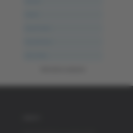
Ancona
Articoli
Ascoli Calcio
Ascoli Piceno
Asso Story
Vedi tutte le categorie
CREDITI