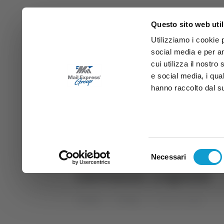
Questo sito web util
Utilizziamo i cookie 
social media e per an
cui utilizza il nostro
e social media, i qua
hanno raccolto dal suo
News
Sport
Marche
Ab
DIRETTA SAMB
DIRETTA TV
Selezione
Necessari
del
Giovanni Legnini
consenso
Home
Tag
Giovanni Legnini