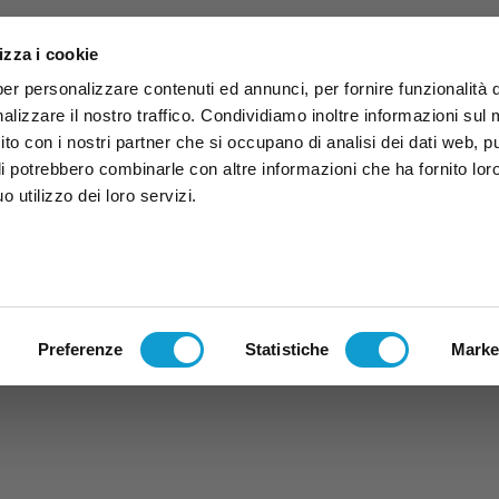
izza i cookie
per personalizzare contenuti ed annunci, per fornire funzionalità 
alizzare il nostro traffico. Condividiamo inoltre informazioni sul
 sito con i nostri partner che si occupano di analisi dei dati web, p
li potrebbero combinarle con altre informazioni che ha fornito lor
 utilizzo dei loro servizi.
ruzzo
TG
TV
Expo
Lavora Con Noi
Conta
TG
TRASMISSIONI
PALINSESTO
Preferenze
Statistiche
Marke