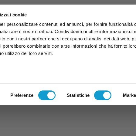
izza i cookie
per personalizzare contenuti ed annunci, per fornire funzionalità 
alizzare il nostro traffico. Condividiamo inoltre informazioni sul
 sito con i nostri partner che si occupano di analisi dei dati web, p
li potrebbero combinarle con altre informazioni che ha fornito lor
 utilizzo dei loro servizi.
ruzzo
TG
TV
Expo
Lavora Con Noi
Conta
TG
TRASMISSIONI
PALINSESTO
Preferenze
Statistiche
Marke