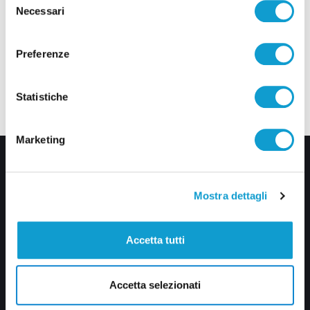
Necessari
del
consenso
Preferenze
Statistiche
Marketing
Mostra dettagli
Accetta tutti
Via Pasubio, 36 – 63074 San Benedetto del Tronto (AP)
0735 367514
Accetta selezionati
info@veratv.it