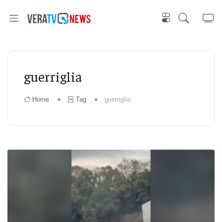
guerriglia
Home
Tag
guerriglia