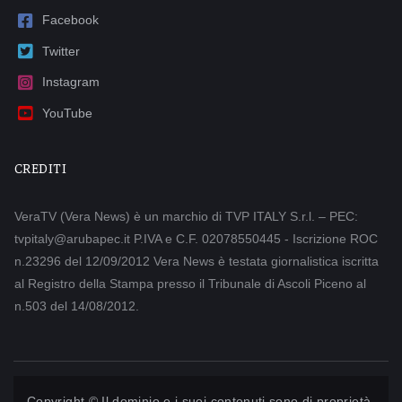
Facebook
Twitter
Instagram
YouTube
CREDITI
VeraTV (Vera News) è un marchio di TVP ITALY S.r.l. – PEC:
tvpitaly@arubapec.it P.IVA e C.F. 02078550445 - Iscrizione ROC
n.23296 del 12/09/2012 Vera News è testata giornalistica iscritta
al Registro della Stampa presso il Tribunale di Ascoli Piceno al
n.503 del 14/08/2012.
Copyright © Il dominio e i suoi contenuti sono di proprietà