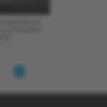
e infortunio sul
ro, donna perde
dita
lla Luciani
(current)
1