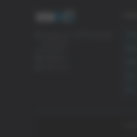
CATE
Crona
Via Pasubio, 36 – 63074 San Benedetto
del Tronto (AP)
Attual
0735 367514
info@veratv.it
Politi
Lavora con noi
Sport
TG
Copyrig