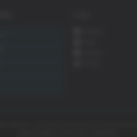
GORIE
SOCIAL
Facebook
ca
Twitter
ità
Instagram
ca
YouTube
ht © Il dominio e i suoi contenuti sono di proprietà di
Mail Express Group
Termini e condizioni
Privacy policy
Cookie policy