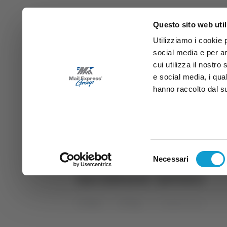
Questo sito web util
Utilizziamo i cookie 
social media e per an
cui utilizza il nostro
e social media, i qua
hanno raccolto dal suo
News
Sport
Marche
Ab
DIRETTA SAMB
DIRETTA TV
Selezione
Necessari
del
incidente lavoro
consenso
Home
Tag
incidente lavoro