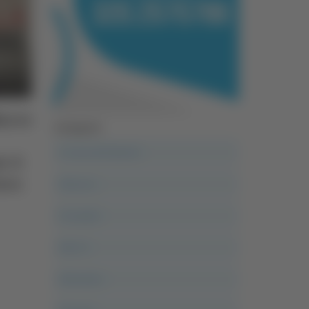
Marco
Categorie
A casa del diavolo
r 4
oro
Abruzzo
Acropolis
Alle 21
Altovalore