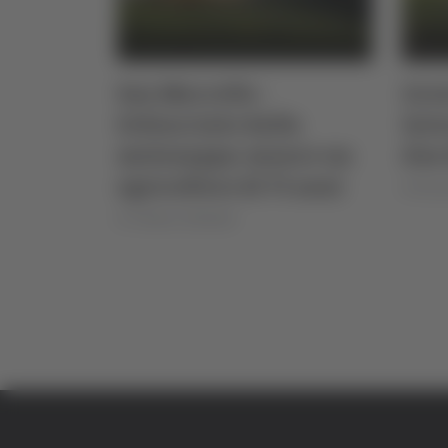
San Marcello -
Grav
Schiacciato dalla
lavo
motozappa: muore un
due 
agricoltore di 71 anni
di Rosse
di Teodora Stefanelli