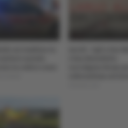
lode un tombino in
Ascoli - Cgil a San 
antiere navale:
e San Benedetto
aio in codice rosso
raccolgono firme pe
referendum sul lav
ra Stefanelli
di Rossella Luciani