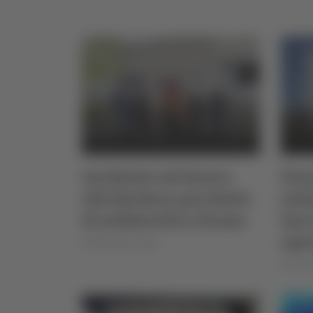
Incidente sul lavoro
Pesa
alla Backery, picchetto
sola
di solidarietà a Fermo
San 
ope
di Rossella Luciani
di Thom