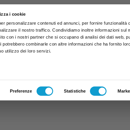
izza i cookie
per personalizzare contenuti ed annunci, per fornire funzionalità 
alizzare il nostro traffico. Condividiamo inoltre informazioni sul
 sito con i nostri partner che si occupano di analisi dei dati web, p
li potrebbero combinarle con altre informazioni che ha fornito lor
 utilizzo dei loro servizi.
ruzzo
TG
TV
Expo
Lavora Con Noi
Conta
TG
TRASMISSIONI
PALINSESTO
Preferenze
Statistiche
Marke