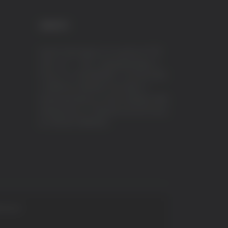
CREDITI
VeraTV (Vera News) è un marchio di TVP
ITALY S.r.l. – PEC: tvpitaly@arubapec.it
P.IVA e C.F. 02078550445 - Iscrizione ROC
n.23296 del 12/09/2012 Vera News è
testata giornalistica iscritta al Registro della
Stampa presso il Tribunale di Ascoli Piceno
al n.503 del 14/08/2012.
 S.p.A.