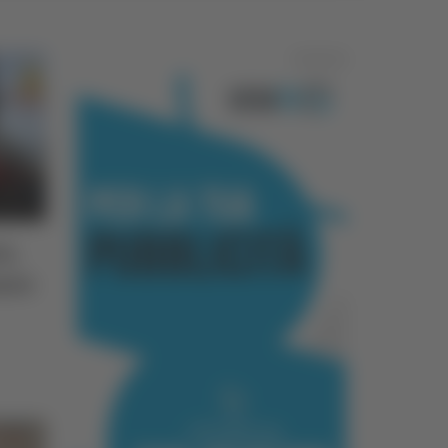
Pubblicità
i,
ore