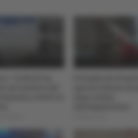
ro - Crollo di un
Precipita da 10 metr
io nel cantiere del
operaio 30enne mu
Domenico, feriti tre
dopo caduta
rai
dall’impalcatura
as Delbianco
di Rossella Luciani