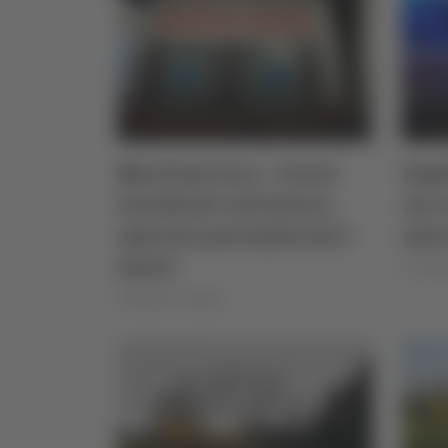
Martinsicuro - Grave
Esp
incidente sul lavoro,
un c
operaio precipita da 5
oper
metri
di Teodo
di Bachisio Ledda