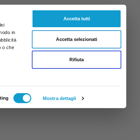
Giovedì
6
Ago.
2026
ore 16:03
Accetta tutti
dei
 modo in
Accetta selezionati
ubblicità
o o che
tti
Rifiuta
ting
Mostra dettagli