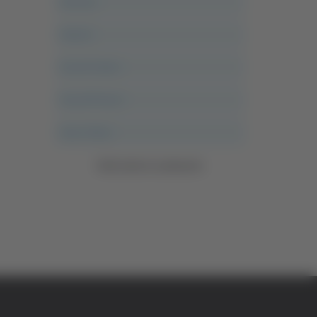
Ancona
Articoli
Ascoli Calcio
Ascoli Piceno
Asso Story
Vedi tutte le categorie