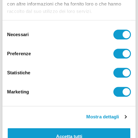
con altre informazioni che ha fornito loro o che hanno
L’Aquila: investe il fratello sessantenne e
raccolto dal suo utilizzo dei loro servizi.
lo uccide dopo un violento litigio
di Sergio Cinquino
Selezione
Necessari
del
consenso
Preferenze
Statistiche
Marketing
Mostra dettagli
San Lorenzo in Campo - Scende dal bus e
Accetta tutti