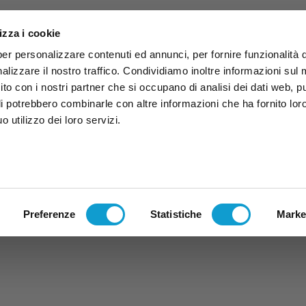
izza i cookie
per personalizzare contenuti ed annunci, per fornire funzionalità 
alizzare il nostro traffico. Condividiamo inoltre informazioni sul
 sito con i nostri partner che si occupano di analisi dei dati web, p
li potrebbero combinarle con altre informazioni che ha fornito lor
 utilizzo dei loro servizi.
ruzzo
TG
TV
Expo
Lavora Con Noi
Conta
TG
TRASMISSIONI
PALINSESTO
Preferenze
Statistiche
Marke