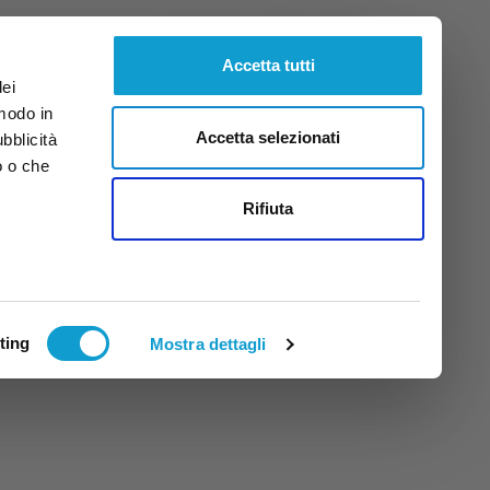
Giovedì
6
Ago.
2026
ore 22:51
Accetta tutti
dei
 modo in
Accetta selezionati
ubblicità
o o che
tti
Rifiuta
ting
Mostra dettagli