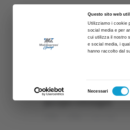
Questo sito web util
Utilizziamo i cookie 
social media e per an
cui utilizza il nostro
e social media, i qua
hanno raccolto dal suo
News
Sport
Marche
Ab
DIRETTA SAMB
DIRETTA TV
Selezione
Necessari
del
jacopo cernigoi
consenso
Home
Tag
jacopo cernigoi