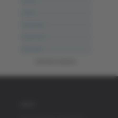
Ancona
Articoli
Ascoli Calcio
Ascoli Piceno
Asso Story
Vedi tutte le categorie
CREDITI