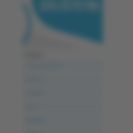
Categorie
A casa del diavolo
Abruzzo
Acropolis
Alle 21
Altovalore