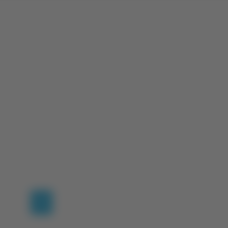
(current)
1