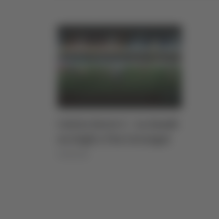
Calcio Serie C - La Samb
su Gigli e l’ex Cernigoi
03/06/2026