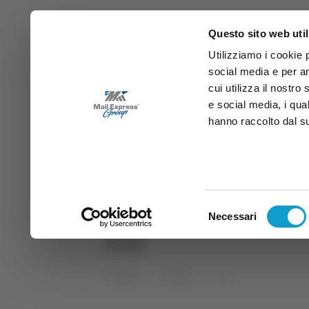
Questo sito web util
Utilizziamo i cookie 
social media e per an
cui utilizza il nostro
e social media, i qua
hanno raccolto dal suo
News
Sport
Marche
Ab
DIRETTA SAMB
DIRETTA TV
Selezione
Necessari
del
Jesi
consenso
Home
Tag
Jesi