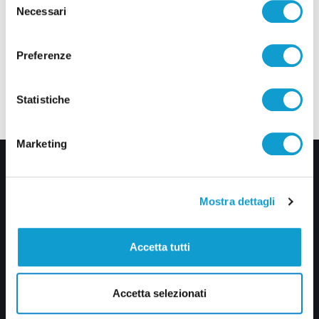
Necessari
del
consenso
Preferenze
Statistiche
Marketing
Mostra dettagli
Accetta tutti
Via Pasubio, 36 – 63074 San Benedetto del Tronto (AP)
0735 367514
Accetta selezionati
info@veratv.it