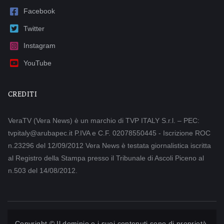
Facebook
Twitter
Instagram
YouTube
CREDITI
VeraTV (Vera News) è un marchio di TVP ITALY S.r.l. – PEC:
tvpitaly@arubapec.it P.IVA e C.F. 02078550445 - Iscrizione ROC
n.23296 del 12/09/2012 Vera News è testata giornalistica iscritta
al Registro della Stampa presso il Tribunale di Ascoli Piceno al
n.503 del 14/08/2012.
Copyright © Il dominio e i suoi contenuti sono di proprietà