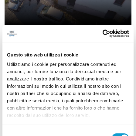
Pesaro - Marcelli catturato in Umbria, si
era nascosto un casolare di campagna,
ritrovata anche l’auto della fuga
Questo sito web utilizza i cookie
di Thomas Delbianco
Utilizziamo i cookie per personalizzare contenuti ed
annunci, per fornire funzionalità dei social media e per
analizzare il nostro traffico. Condividiamo inoltre
informazioni sul modo in cui utilizza il nostro sito con i
(current)
1
nostri partner che si occupano di analisi dei dati web,
pubblicità e social media, i quali potrebbero combinarle
con altre informazioni che ha fornito loro o che hanno
raccolto dal suo utilizzo dei loro servizi.
Pubblicità
Selezione