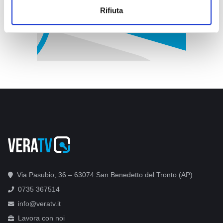
Rifiuta
Via Pasubio, 36 – 63074 San Benedetto del Tronto (AP)
0735 367514
info@veratv.it
Lavora con noi