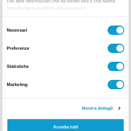
con altre informazioni che ha fornito loro o che hanno
monte Sibilla: soccorsa dai vigili del
raccolto dal suo utilizzo dei loro servizi.
fuoco
di Pierluigi Dorotei
Selezione
Necessari
del
consenso
Preferenze
Statistiche
Marketing
Mostra dettagli
Ascoli Piceno - Gli studenti dell’Ipsia
Accetta tutti