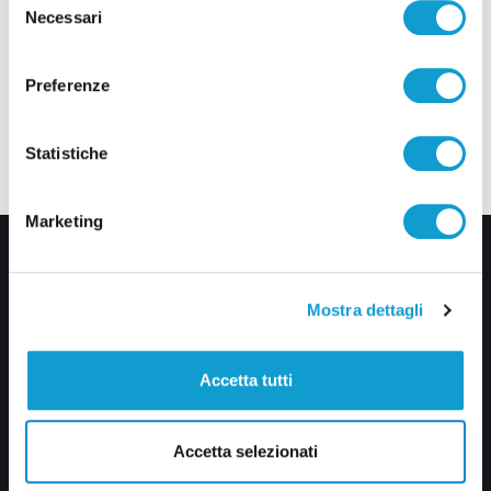
Necessari
del
consenso
Preferenze
Statistiche
Marketing
Mostra dettagli
Accetta tutti
Via Pasubio, 36 – 63074 San Benedetto del Tronto (AP)
0735 367514
Accetta selezionati
info@veratv.it