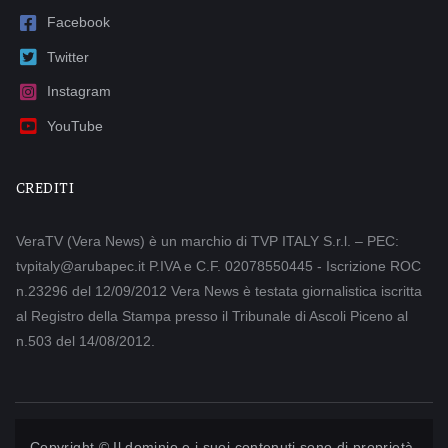
Facebook
Twitter
Instagram
YouTube
CREDITI
VeraTV (Vera News) è un marchio di TVP ITALY S.r.l. – PEC:
tvpitaly@arubapec.it P.IVA e C.F. 02078550445 - Iscrizione ROC
n.23296 del 12/09/2012 Vera News è testata giornalistica iscritta
al Registro della Stampa presso il Tribunale di Ascoli Piceno al
n.503 del 14/08/2012.
Copyright © Il dominio e i suoi contenuti sono di proprietà