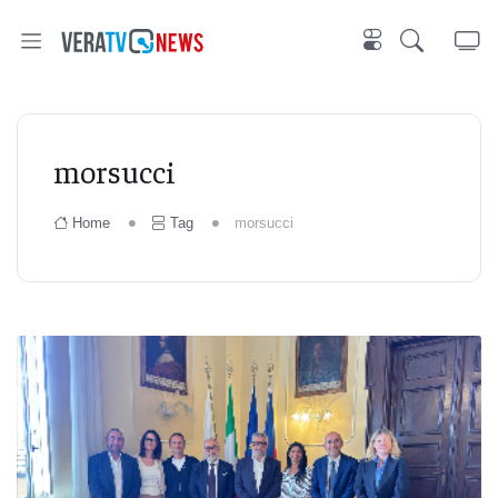
morsucci
Home
Tag
morsucci