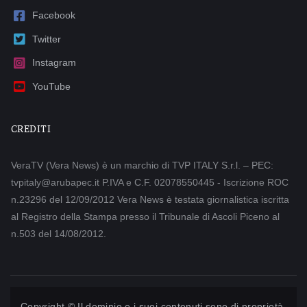
Facebook
Twitter
Instagram
YouTube
CREDITI
VeraTV (Vera News) è un marchio di TVP ITALY S.r.l. – PEC:
tvpitaly@arubapec.it P.IVA e C.F. 02078550445 - Iscrizione ROC
n.23296 del 12/09/2012 Vera News è testata giornalistica iscritta
al Registro della Stampa presso il Tribunale di Ascoli Piceno al
n.503 del 14/08/2012.
Copyright © Il dominio e i suoi contenuti sono di proprietà