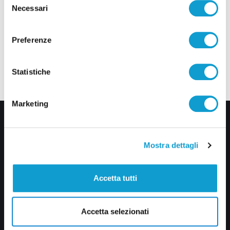
Necessari
del
consenso
Preferenze
Statistiche
Marketing
Mostra dettagli
Accetta tutti
Via Pasubio, 36 – 63074 San Benedetto del Tronto (AP)
0735 367514
Accetta selezionati
info@veratv.it