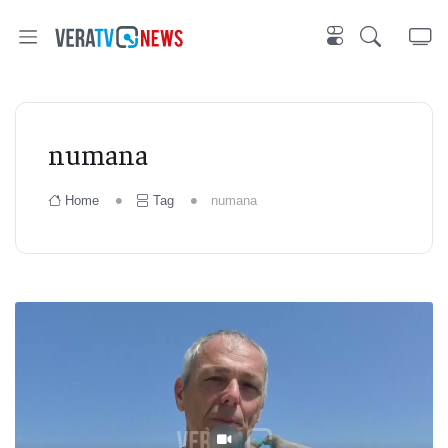
numana
Home
Tag
numana