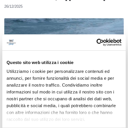
26/12/2025
Questo sito web utilizza i cookie
Utilizziamo i cookie per personalizzare contenuti ed
annunci, per fornire funzionalità dei social media e per
analizzare il nostro traffico. Condividiamo inoltre
informazioni sul modo in cui utilizza il nostro sito con i
nostri partner che si occupano di analisi dei dati web,
Foca monaca, nuovo avvistamento a
pubblicità e social media, i quali potrebbero combinarle
con altre informazioni che ha fornito loro o che hanno
Portonovo e transenne a Numana
raccolto dal suo utilizzo dei loro servizi.
di Rossella Luciani