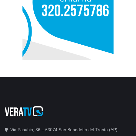
Via Pasubio, 36 – 63074 San Benedetto del Tronto (AP)