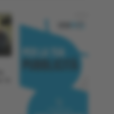
Pubblicità
da
" 21