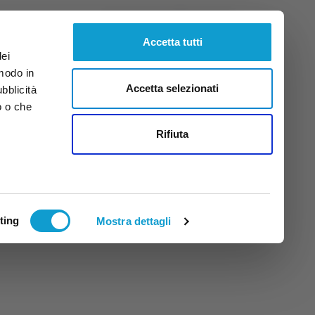
Venerdì
7
Ago.
2026
ore 13:32
Accetta tutti
dei
 modo in
Accetta selezionati
ubblicità
o o che
tti
Rifiuta
ting
Mostra dettagli