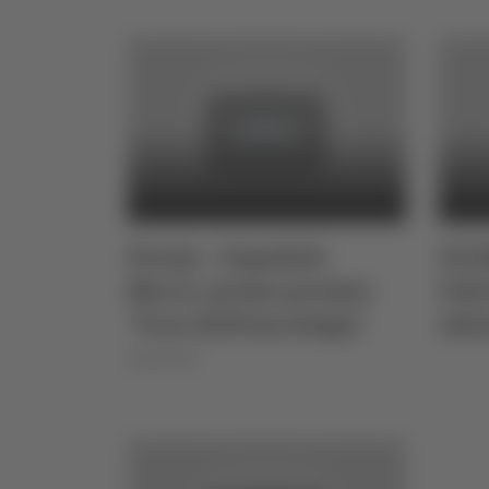
Fermo - Ospedale
ZOO
Murri, primo premio
Fabr
"Voce dell’oncologia"
ediz
08/02/2025