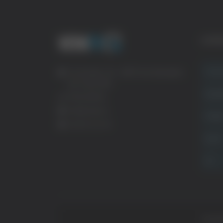
CATE
Crona
Via Pasubio, 36 – 63074 San Benedetto
del Tronto (AP)
Attual
0735 367514
info@veratv.it
Politi
Lavora con noi
Sport
TG
Copyrig