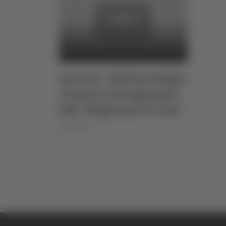
Ancona - Dall’oncologia
al mare, le dragonesse
alla "Regata per la vita"
11/07/2024