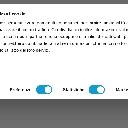
izza i cookie
per personalizzare contenuti ed annunci, per fornire funzionalità 
alizzare il nostro traffico. Condividiamo inoltre informazioni sul
 sito con i nostri partner che si occupano di analisi dei dati web, p
li potrebbero combinarle con altre informazioni che ha fornito lor
 utilizzo dei loro servizi.
ruzzo
TG
TV
Expo
Lavora Con Noi
Conta
TG
TRASMISSIONI
PALINSESTO
Preferenze
Statistiche
Marke