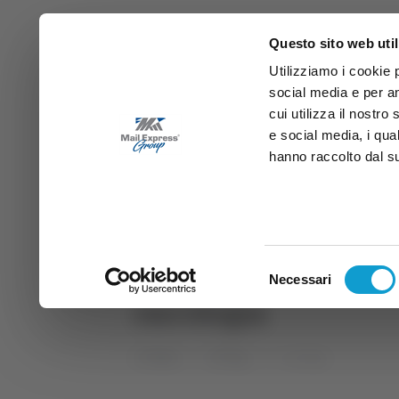
Questo sito web util
Utilizziamo i cookie 
social media e per an
cui utilizza il nostro
e social media, i qua
hanno raccolto dal suo
News
Sport
Marche
Ab
DIRETTA SAMB
DIRETTA TV
Selezione
Necessari
del
oncologia
consenso
Home
Tag
oncologia