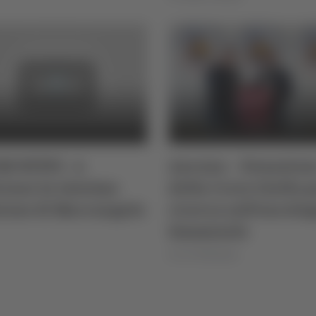
M NEWS - A
Ancona – Donazion
iano la 16esima
della Croce Gialla p
ione di Marcangolo
ricerca sull’oncolo
femminile
di Ciro Montanari