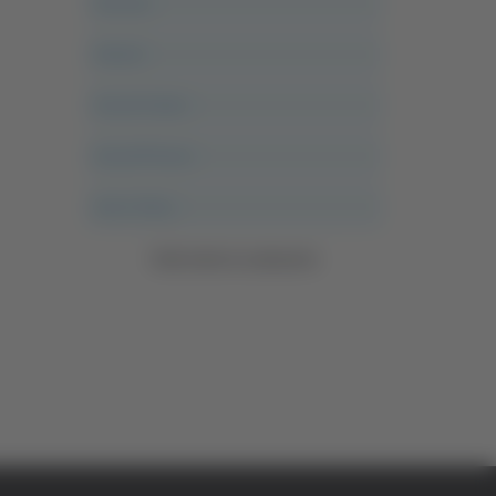
Ancona
Articoli
Ascoli Calcio
Ascoli Piceno
Asso Story
Vedi tutte le categorie