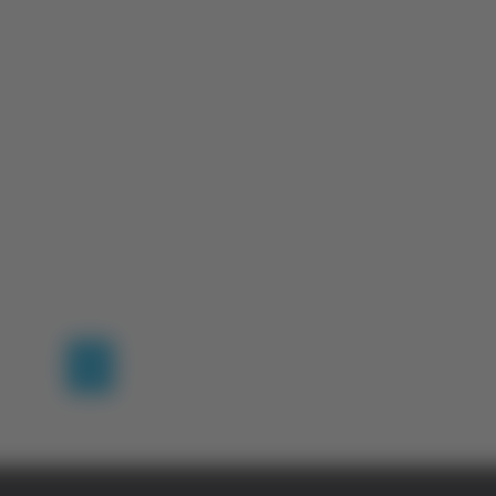
(current)
1