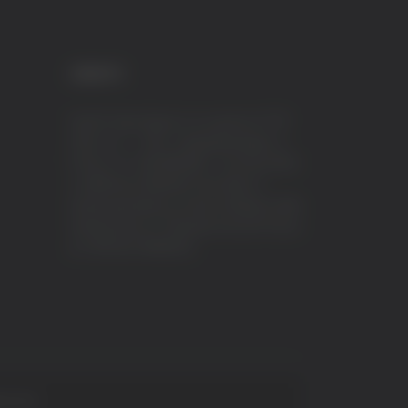
CREDITI
VeraTV (Vera News) è un marchio di TVP
ITALY S.r.l. – PEC: tvpitaly@arubapec.it
P.IVA e C.F. 02078550445 - Iscrizione ROC
n.23296 del 12/09/2012 Vera News è
testata giornalistica iscritta al Registro della
Stampa presso il Tribunale di Ascoli Piceno
al n.503 del 14/08/2012.
 S.p.A.