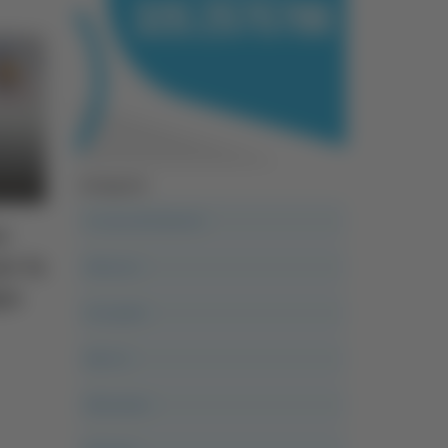
Categorie
A casa del diavolo
e
er la
Abruzzo
gia
Acropolis
Alle 21
Altovalore