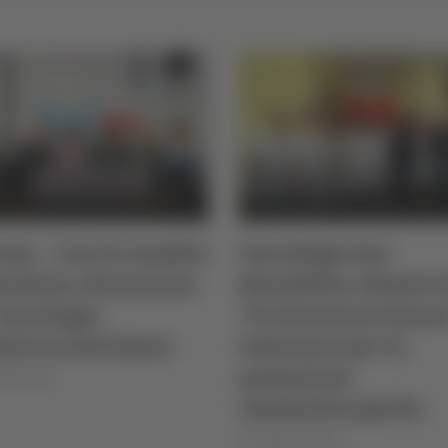
na – Con la vendita
Oncologia San
iantine, donazione
Benedetto, donati 
oncologia
"Prevenzione Donna
atrica del Salesi
televisori per le
postazioni
 Montanari
chemioterapiche
di Sergio Cinquino