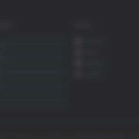
GORIE
SOCIAL
Facebook
ca
Twitter
ità
Instagram
ca
YouTube
ht © Il dominio e i suoi contenuti sono di proprietà di
Mail Express Group