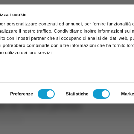
izza i cookie
per personalizzare contenuti ed annunci, per fornire funzionalità 
alizzare il nostro traffico. Condividiamo inoltre informazioni sul
 sito con i nostri partner che si occupano di analisi dei dati web, p
li potrebbero combinarle con altre informazioni che ha fornito lor
 utilizzo dei loro servizi.
ruzzo
TG
TV
Expo
Lavora Con Noi
Conta
TG
TRASMISSIONI
PALINSESTO
Preferenze
Statistiche
Marke
ti di ascoli piceno
 ascoli piceno