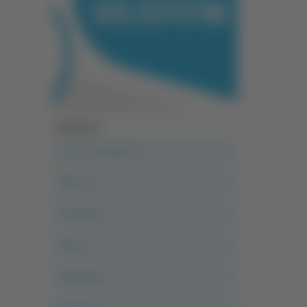
Categorie
A casa del diavolo
Abruzzo
Acropolis
Alle 21
Altovalore