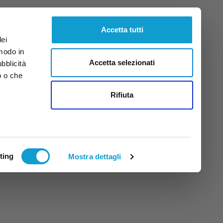
Sabato
8
Ago.
2026
ore 9:06
Accetta tutti
dei
 modo in
Accetta selezionati
ubblicità
o o che
tti
Rifiuta
ting
Mostra dettagli