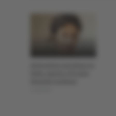
Avvocatura ascolana in
lutto, morta a 51 anni
Daniela Carbone
di Luigi Miozzi