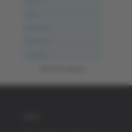
Ancona
Articoli
Ascoli Calcio
Ascoli Piceno
Asso Story
Vedi tutte le categorie
CREDITI