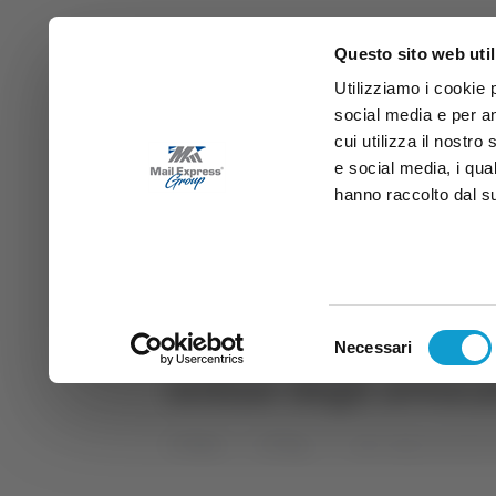
Questo sito web util
Utilizziamo i cookie 
social media e per an
cui utilizza il nostro
e social media, i qua
hanno raccolto dal suo
News
Sport
Marche
Ab
DIRETTA SAMB
DIRETTA TV
Selezione
Necessari
del
ordine degli avvoca
consenso
Home
Tag
ordine degli avvocati di